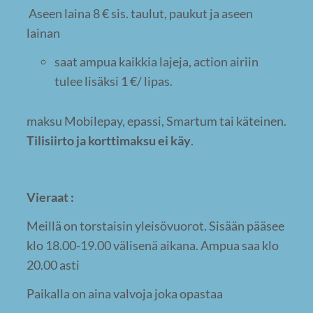
Aseen laina 8 € sis. taulut, paukut ja aseen
lainan
saat ampua kaikkia lajeja, action airiin
tulee lisäksi 1 €/ lipas.
maksu Mobilepay, epassi, Smartum tai käteinen.
Tilisiirto ja korttimaksu ei käy
.
Vieraat :
Meillä on torstaisin yleisövuorot. Sisään pääsee
klo 18.00-19.00 välisenä aikana. Ampua saa klo
20.00 asti
Paikalla on aina valvoja joka opastaa