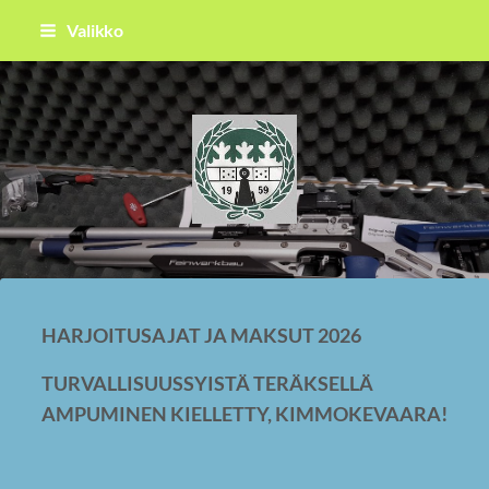
Siirry
Valikko
sivun
sisältöön
Raahen Ampujat ry
HARJOITUSAJAT JA MAKSUT 2026
TURVALLISUUSSYISTÄ TERÄKSELLÄ
AMPUMINEN KIELLETTY, KIMMOKEVAARA!