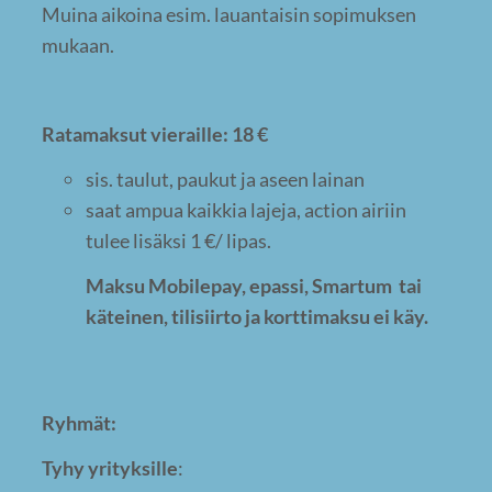
Muina aikoina esim. lauantaisin sopimuksen
mukaan.
Ratamaksut vieraille: 18 €
sis. taulut, paukut ja aseen lainan
saat ampua kaikkia lajeja, action airiin
tulee lisäksi 1 €/ lipas.
Maksu Mobilepay, epassi, Smartum tai
käteinen, tilisiirto ja korttimaksu ei käy.
Ryhmät:
Tyhy yrityksille
: