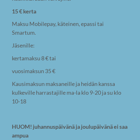
15 € kerta
Maksu Mobilepay, käteinen, epassi tai
Smartum.
Jäsenille:
kertamaksu 8 € tai
vuosimaksun 35 €
Kausimaksun maksaneille ja heidän kanssa
kulkeville harrastajille ma-la klo 9-20 ja su klo
10-18
HUOM! juhannuspäivänä ja joulupäivänä ei saa
ampua