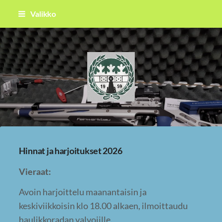
Siirry
Valikko
sivun
sisältöön
Raahen Ampujat ry
Hinnat ja harjoitukset 2026
Vieraat:
Avoin harjoittelu maanantaisin ja
keskiviikkoisin klo 18.00 alkaen, ilmoittaudu
haulikkoradan valvojille.