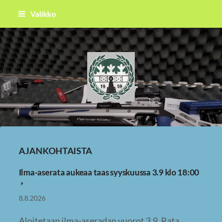
Siirry
Valikko
sivun
sisältöön
Raahen Ampujat ry
AJANKOHTAISTA
Ilma-aserata aukeaa taas syyskuussa 3.9 klo 18:00
8.8.2026
Aloitetaan ilma-aseradan vuorot 3.9. Rata